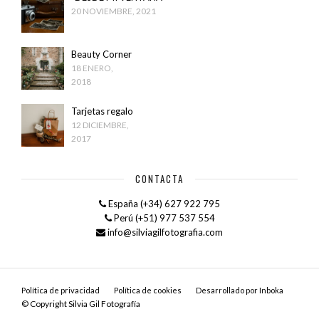
20 NOVIEMBRE, 2021
Beauty Corner
18 ENERO,
2018
Tarjetas regalo
12 DICIEMBRE,
2017
CONTACTA
España (+34) 627 922 795
Perú (+51) 977 537 554
info@silviagilfotografia.com
Política de privacidad
Política de cookies
Desarrollado por Inboka
© Copyright Silvia Gil Fotografía