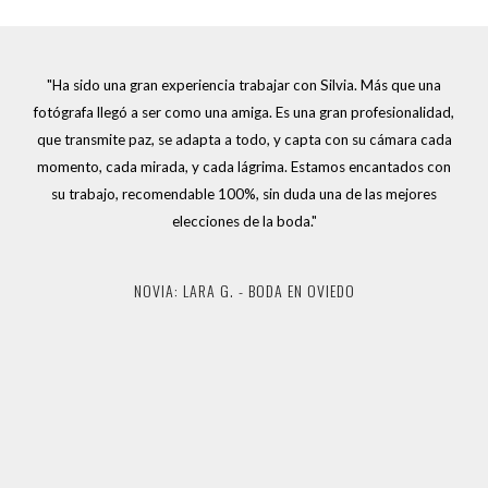
"Ha sido una gran experiencia trabajar con Silvia. Más que una
fotógrafa llegó a ser como una amiga. Es una gran profesionalidad,
que transmite paz, se adapta a todo, y capta con su cámara cada
momento, cada mirada, y cada lágrima. Estamos encantados con
su trabajo, recomendable 100%, sin duda una de las mejores
NOVIA CORAL CASTRO - BODA EN AVILÉS
elecciones de la boda."
NOVIA ISABEL DEL RÍO. - BODA EN MURCIA.
NOVIA: ALICIA MÉNDEZ - BODA EN GIJÓN
NOVIA: LARA G. - BODA EN OVIEDO
NOVIA CRIS GARCÍA - NOVIA EN OVIEDO
NOVIA LUCÍA AGÜEROS - BODA EN GIJÓN