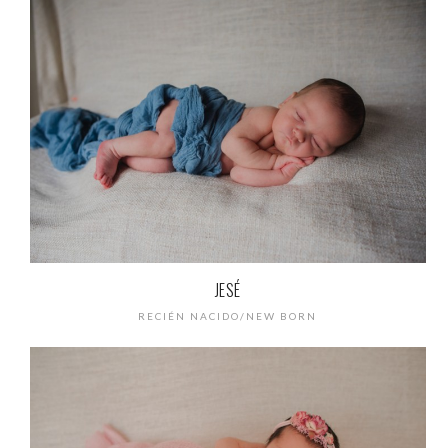
JESÉ
RECIÉN NACIDO/NEW BORN