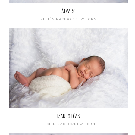
ÁLVARO
RECIÉN NACIDO / NEW BORN
IZAN, 9 DÍAS
RECIÉN NACIDO/NEW BORN