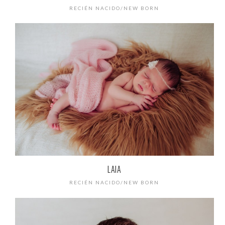
RECIÉN NACIDO/NEW BORN
LAIA
RECIÉN NACIDO/NEW BORN