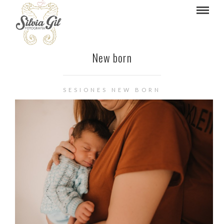
New born
SESIONES NEW BORN